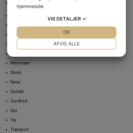
KATEGORIER
hjemmeside.
Bil
VIS
DETALJER
Bolig
JA
NEJ
OK
JA
NEJ
Erhverv
NØDVENDIGE
PRÆFERENCER
AFVIS ALLE
Event
JA
NEJ
JA
NEJ
Mad
MARKETING
STATISTIK
Mennesler
Musik
Natur
Sociale
Sundhed
tips
Tøj
Transport