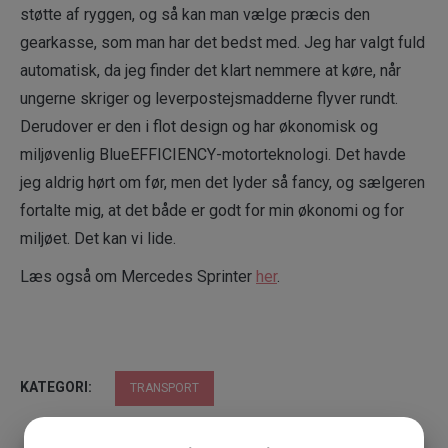
støtte af ryggen, og så kan man vælge præcis den
gearkasse, som man har det bedst med. Jeg har valgt fuld
automatisk, da jeg finder det klart nemmere at køre, når
ungerne skriger og leverpostejsmadderne flyver rundt.
Derudover er den i flot design og har økonomisk og
miljøvenlig BlueEFFICIENCY-motorteknologi. Det havde
jeg aldrig hørt om før, men det lyder så fancy, og sælgeren
fortalte mig, at det både er godt for min økonomi og for
miljøet. Det kan vi lide.
Læs også om Mercedes Sprinter
her
.
KATEGORI:
TRANSPORT