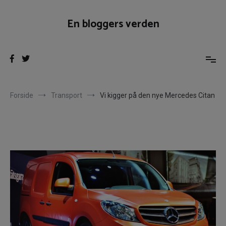
Videre
til
En bloggers verden
indhold
Forside
Transport
Vi kigger på den nye Mercedes Citan