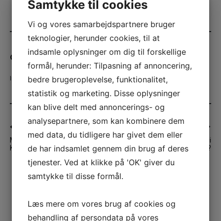
Samtykke til cookies
Vi og vores samarbejdspartnere bruger
teknologier, herunder cookies, til at
indsamle oplysninger om dig til forskellige
ChristnaW
formål, herunder: Tilpasning af annoncering,
bedre brugeroplevelse, funktionalitet,
Indlæg oprettet
32
statistik og marketing. Disse oplysninger
kan blive delt med annoncerings- og
analysepartnere, som kan kombinere dem
Indlægsnavigation
FORRIGE ARTIKEL
NÆSTE ARTIKEL
med data, du tidligere har givet dem eller
Medicinsk cannabis –
Mangler du en venue i
de har indsamlet gennem din brug af deres
Kontroversielt lægemiddel
København?
tjenester. Ved at klikke på 'OK' giver du
samtykke til disse formål.
Læs mere om vores brug af cookies og
behandling af persondata på vores