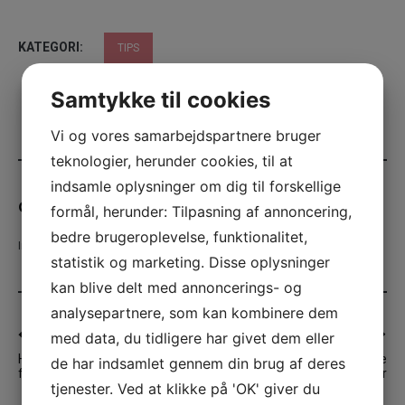
KATEGORI:
TIPS
Samtykke til cookies
Vi og vores samarbejdspartnere bruger
teknologier, herunder cookies, til at
indsamle oplysninger om dig til forskellige
ChristnaW
formål, herunder: Tilpasning af annoncering,
bedre brugeroplevelse, funktionalitet,
Indlæg oprettet
32
statistik og marketing. Disse oplysninger
kan blive delt med annoncerings- og
analysepartnere, som kan kombinere dem
Indlægsnavigation
med data, du tidligere har givet dem eller
FORRIGE ARTIKEL
NÆSTE ARTIKEL
Har du nogensinde fået
Parterapi Roskilde kan være
de har indsamlet gennem din brug af deres
foretaget en øjenlågsoperation?
svaret på jeres bønner
tjenester. Ved at klikke på 'OK' giver du