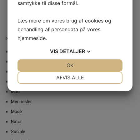
samtykke til disse formål.
Læs mere om vores brug af cookies og
behandling af persondata på vores
hjemmeside.
KATEGORIER
VIS
DETALJER
Bil
Bolig
JA
NEJ
OK
JA
NEJ
Erhverv
NØDVENDIGE
PRÆFERENCER
AFVIS ALLE
Event
JA
NEJ
JA
NEJ
Mad
MARKETING
STATISTIK
Mennesler
Musik
Natur
Sociale