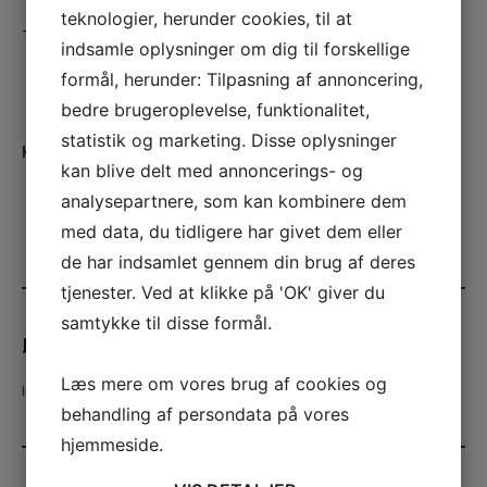
teknologier, herunder cookies, til at
– Placer olien under tungen for hurtig optagelse.
indsamle oplysninger om dig til forskellige
formål, herunder: Tilpasning af annoncering,
bedre brugeroplevelse, funktionalitet,
statistik og marketing. Disse oplysninger
KATEGORI:
SUNDHED
kan blive delt med annoncerings- og
analysepartnere, som kan kombinere dem
med data, du tidligere har givet dem eller
de har indsamlet gennem din brug af deres
tjenester. Ved at klikke på 'OK' giver du
samtykke til disse formål.
Jonas
Læs mere om vores brug af cookies og
Indlæg oprettet
67
behandling af persondata på vores
hjemmeside.